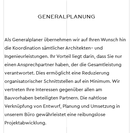
GENERAL­PLANUNG
Als
Generalplaner
übernehmen
wir
auf
Ihren
Wunsch
hin
die
Koordination
sämtlicher
Architekten
–
und
Ingenieurleistungen
.
Ihr
Vorteil
liegt
darin
,
dass
Sie
nur
einen
Ansprechpartner
haben
,
der
die
Gesamtleistung
verantwortet
.
Dies
ermöglicht
eine
Reduzierung
organisatorischer
Schnittstellen
auf
ein
Minimum
.
Wir
vertreten
Ihre
Interessen
gegenüber
allen
am
Bauvorhaben
beteiligten
Partnern
.
Die
nahtlose
Verknüpfung
von
Entwurf
,
Planung
und
Umsetzung
in
unserem
Büro
gewährleistet
eine
reibungslose
Projektabwicklung
.