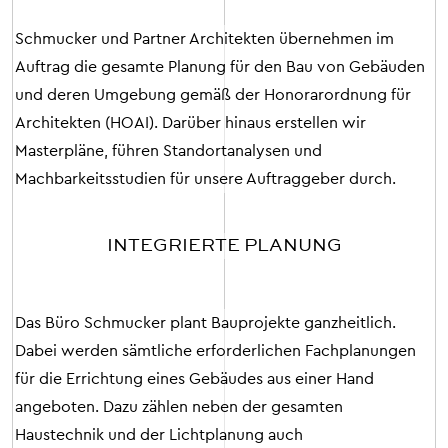
Schmucker
und
Partner
Architekten
übernehmen
im
Auftrag
die
gesamte
Planung
für
den
Bau
von
Gebäuden
und
deren
Umgebung
gemäß
der
Honorarordnung
für
Architekten
(
HOAI
)
.
Darüber
hinaus
erstellen
wir
Masterpläne
,
führen
Standortanalysen
und
Machbarkeitsstudien
für
unsere
Auftraggeber
durch
.
INTEGRIERTE PLANUNG
Das
Büro
Schmucker
plant
Bauprojekte
ganzheitlich
.
Dabei
werden
sämtliche
erforderlichen
Fachplanungen
für
die
Errichtung
eines
Gebäudes
aus
einer
Hand
angeboten
.
Dazu zählen neben der gesamten
Haustechnik und der Lichtplanung auch