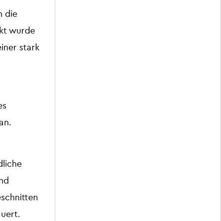
n die
rkt wurde
iner stark
es
an.
dliche
nd
schnitten
uert.