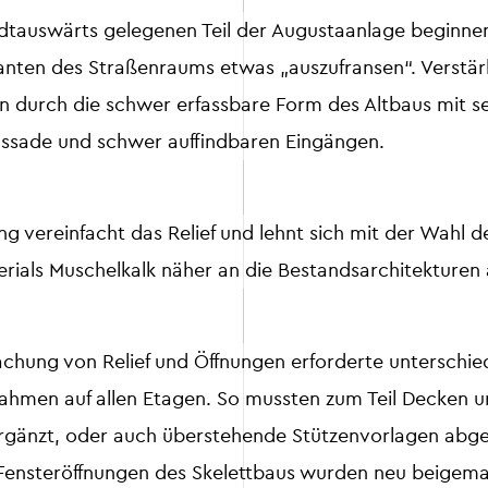
adtauswärts gelegenen Teil der Augustaanlage beginne
anten des Straßenraums etwas „auszufransen“. Verstä
on durch die schwer erfassbare Form des Altbaus mit se
Fassade und schwer auffindbaren Eingängen.
g vereinfacht das Relief und lehnt sich mit der Wahl d
ials Muschelkalk näher an die Bestandsarchitekturen 
achung von Relief und Öffnungen erforderte unterschie
men auf allen Etagen. So mussten zum Teil Decken u
rgänzt, oder auch überstehende Stützenvorlagen abge
 Fensteröffnungen des Skelettbaus wurden neu beigema