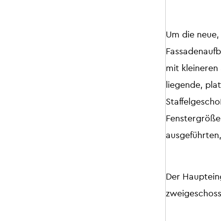
Um die neue, 
Fassadenaufba
mit kleinere
liegende, pla
Staffelgesch
Fenstergröße
ausgeführten
Der Haupteing
zweigeschoss