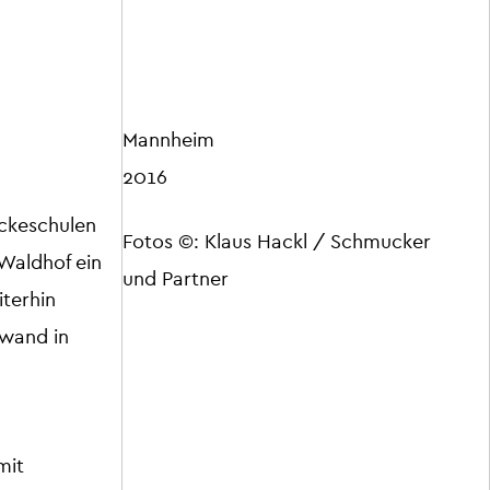
Mannheim
2016
ckeschulen
Fotos ©: Klaus Hackl / Schmucker
 Waldhof ein
und Partner
terhin
fwand in
mit