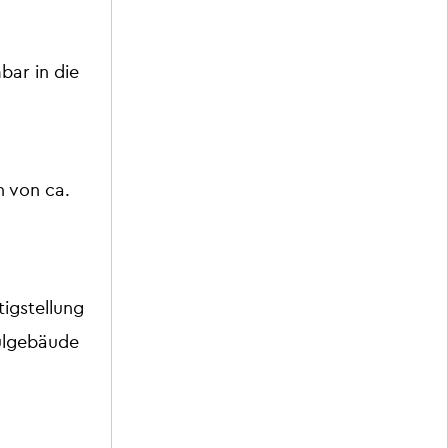
ar in die
 von ca.
igstellung
ulgebäude