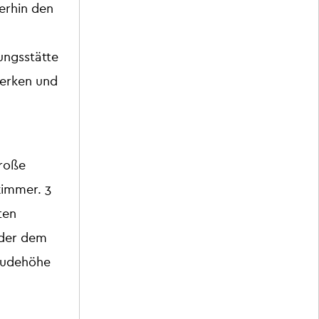
erhin den
ungsstätte
Werken und
Große
zimmer. 3
ten
 der dem
äudehöhe